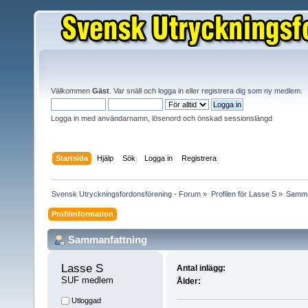
Välkommen
Gäst
. Var snäll och
logga in
eller
registrera dig som ny medlem
.
Logga in med användarnamn, lösenord och önskad sessionslängd
Startsida
Hjälp
Sök
Logga in
Registrera
Svensk Utryckningsfordonsförening - Forum
»
Profilen för Lasse S
»
Samma
Profilinformation
Sammanfattning
Lasse S 
Antal inlägg:
SUF medlem
Ålder:
Utloggad