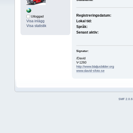
Registreringsdatum:
Utloggad
Visa inlägg
Lokal tid:
Visa statistik
Språk:
Senast aktiv:
Signatur:
/David
V-1260
http://www.blaljusbilder.org
www.david-sfoto.se
SMF 2.0.6