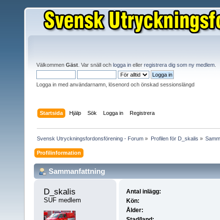
Välkommen
Gäst
. Var snäll och
logga in
eller
registrera dig som ny medlem
.
Logga in med användarnamn, lösenord och önskad sessionslängd
Startsida
Hjälp
Sök
Logga in
Registrera
Svensk Utryckningsfordonsförening - Forum
»
Profilen för D_skalis
»
Samma
Profilinformation
Sammanfattning
D_skalis 
Antal inlägg:
SUF medlem
Kön:
Ålder:
Stad/land: