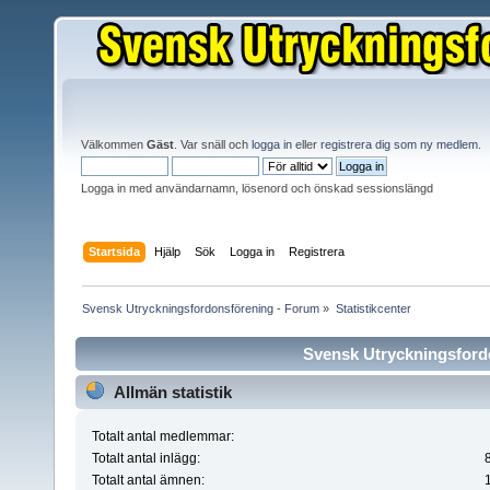
Välkommen
Gäst
. Var snäll och
logga in
eller
registrera dig som ny medlem
.
Logga in med användarnamn, lösenord och önskad sessionslängd
Startsida
Hjälp
Sök
Logga in
Registrera
Svensk Utryckningsfordonsförening - Forum
»
Statistikcenter
Svensk Utryckningsfordo
Allmän statistik
Totalt antal medlemmar:
Totalt antal inlägg:
Totalt antal ämnen: