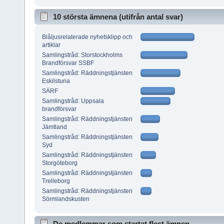
10 största ämnena (utifrån antal svar)
Blåljusrelaterade nyhetsklipp och
artiklar
Samlingstråd: Storstockholms
Brandförsvar SSBF
Samlingstråd: Räddningstjänsten
Eskilstuna
SÄRF
Samlingstråd: Uppsala
brandförsvar
Samlingstråd: Räddningstjänsten
Jämtland
Samlingstråd: Räddningstjänsten
Syd
Samlingstråd: Räddningstjänsten
Storgöteborg
Samlingstråd: Räddningstjänsten
Trelleborg
Samlingstråd: Räddningstjänsten
Sörmlandskusten
De medlemmar som startat flest ämnen