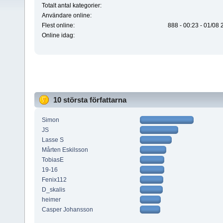
Totalt antal kategorier:
Användare online:
Flest online:
888 - 00:23 - 01/08
Online idag:
10 största författarna
Simon
JS
Lasse S
Mårten Eskilsson
TobiasE
19-16
Fenix112
D_skalis
heimer
Casper Johansson