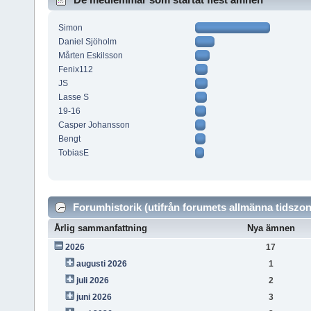
Simon
Daniel Sjöholm
Mårten Eskilsson
Fenix112
JS
Lasse S
19-16
Casper Johansson
Bengt
TobiasE
Forumhistorik (utifrån forumets allmänna tidszon
Årlig sammanfattning
Nya ämnen
2026
17
augusti 2026
1
juli 2026
2
juni 2026
3