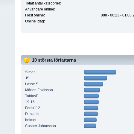
Totalt antal kategorier:
Användare online:
Flest online:
888 - 00:23 - 01/08
Online idag:
10 största författarna
Simon
JS
Lasse S
Mårten Eskilsson
TobiasE
19-16
Fenix112
D_skalis
heimer
Casper Johansson