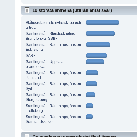
10 största ämnena (utifrån antal svar)
Blåljusrelaterade nyhetsklipp och
artiklar
Samlingstråd: Storstockholms
Brandförsvar SSBF
Samlingstråd: Räddningstjänsten
Eskilstuna
SÄRF
Samlingstråd: Uppsala
brandförsvar
Samlingstråd: Räddningstjänsten
Jämtland
Samlingstråd: Räddningstjänsten
Syd
Samlingstråd: Räddningstjänsten
Storgöteborg
Samlingstråd: Räddningstjänsten
Trelleborg
Samlingstråd: Räddningstjänsten
Sörmlandskusten
De medlemmar som startat flest ämnen