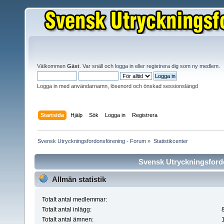
Välkommen
Gäst
. Var snäll och
logga in
eller
registrera dig som ny medlem
.
Logga in med användarnamn, lösenord och önskad sessionslängd
Startsida
Hjälp
Sök
Logga in
Registrera
Svensk Utryckningsfordonsförening - Forum
»
Statistikcenter
Svensk Utryckningsfordo
Allmän statistik
Totalt antal medlemmar:
Totalt antal inlägg:
Totalt antal ämnen: