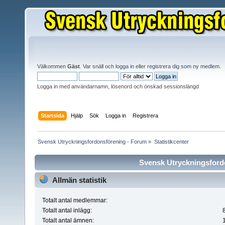
Välkommen
Gäst
. Var snäll och
logga in
eller
registrera dig som ny medlem
.
Logga in med användarnamn, lösenord och önskad sessionslängd
Startsida
Hjälp
Sök
Logga in
Registrera
Svensk Utryckningsfordonsförening - Forum
»
Statistikcenter
Svensk Utryckningsfordo
Allmän statistik
Totalt antal medlemmar:
Totalt antal inlägg:
Totalt antal ämnen: