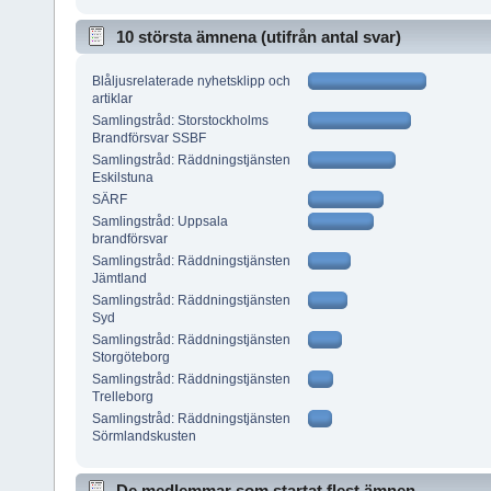
10 största ämnena (utifrån antal svar)
Blåljusrelaterade nyhetsklipp och
artiklar
Samlingstråd: Storstockholms
Brandförsvar SSBF
Samlingstråd: Räddningstjänsten
Eskilstuna
SÄRF
Samlingstråd: Uppsala
brandförsvar
Samlingstråd: Räddningstjänsten
Jämtland
Samlingstråd: Räddningstjänsten
Syd
Samlingstråd: Räddningstjänsten
Storgöteborg
Samlingstråd: Räddningstjänsten
Trelleborg
Samlingstråd: Räddningstjänsten
Sörmlandskusten
De medlemmar som startat flest ämnen