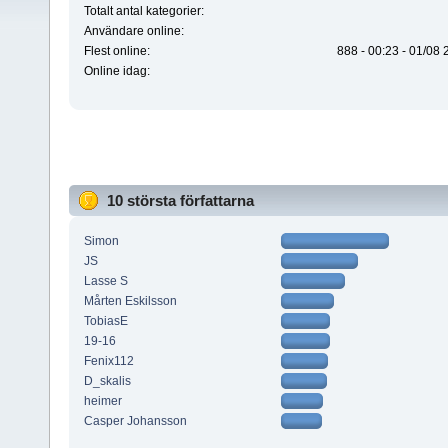
Totalt antal kategorier:
Användare online:
Flest online:
888 - 00:23 - 01/08
Online idag:
10 största författarna
Simon
JS
Lasse S
Mårten Eskilsson
TobiasE
19-16
Fenix112
D_skalis
heimer
Casper Johansson