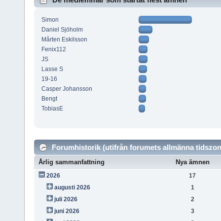
Simon
Daniel Sjöholm
Mårten Eskilsson
Fenix112
JS
Lasse S
19-16
Casper Johansson
Bengt
TobiasE
Forumhistorik (utifrån forumets allmänna tidszon
Årlig sammanfattning
Nya ämnen
2026
17
augusti 2026
1
juli 2026
2
juni 2026
3