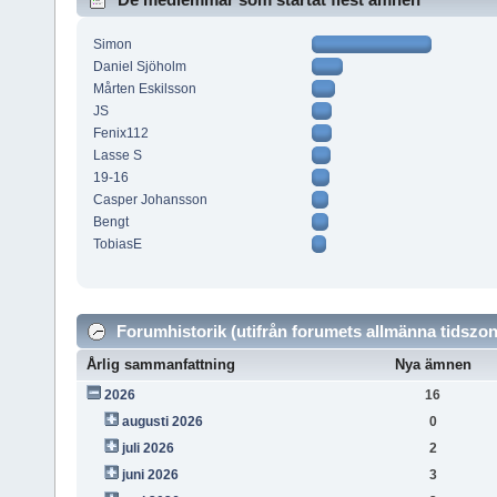
Simon
Daniel Sjöholm
Mårten Eskilsson
JS
Fenix112
Lasse S
19-16
Casper Johansson
Bengt
TobiasE
Forumhistorik (utifrån forumets allmänna tidszon
Årlig sammanfattning
Nya ämnen
2026
16
augusti 2026
0
juli 2026
2
juni 2026
3