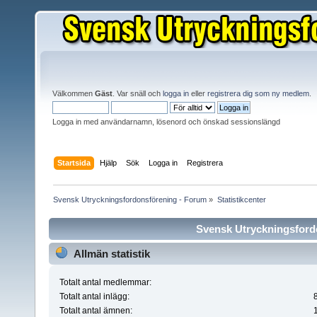
Välkommen
Gäst
. Var snäll och
logga in
eller
registrera dig som ny medlem
.
Logga in med användarnamn, lösenord och önskad sessionslängd
Startsida
Hjälp
Sök
Logga in
Registrera
Svensk Utryckningsfordonsförening - Forum
»
Statistikcenter
Svensk Utryckningsfordo
Allmän statistik
Totalt antal medlemmar:
Totalt antal inlägg:
Totalt antal ämnen: