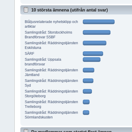
10 största ämnena (utifrån antal svar)
Blåljusrelaterade nyhetsklipp och
artiklar
Samlingstråd: Storstockholms
Brandförsvar SSBF
Samlingstråd: Räddningstjänsten
Eskilstuna
SÄRF
Samlingstråd: Uppsala
brandförsvar
Samlingstråd: Räddningstjänsten
Jämtland
Samlingstråd: Räddningstjänsten
Syd
Samlingstråd: Räddningstjänsten
Storgöteborg
Samlingstråd: Räddningstjänsten
Trelleborg
Samlingstråd: Räddningstjänsten
Sörmlandskusten
De medlemmar som startat flest ämnen