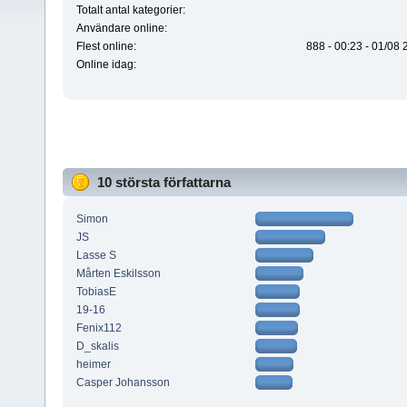
Totalt antal kategorier:
Användare online:
Flest online:
888 - 00:23 - 01/08
Online idag:
10 största författarna
Simon
JS
Lasse S
Mårten Eskilsson
TobiasE
19-16
Fenix112
D_skalis
heimer
Casper Johansson