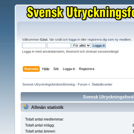
Välkommen
Gäst
. Var snäll och
logga in
eller
registrera dig som ny medlem
.
Logga in med användarnamn, lösenord och önskad sessionslängd
Startsida
Hjälp
Sök
Logga in
Registrera
Svensk Utryckningsfordonsförening - Forum
»
Statistikcenter
Svensk Utryckningsfordo
Allmän statistik
Totalt antal medlemmar:
Totalt antal inlägg:
Totalt antal ämnen: