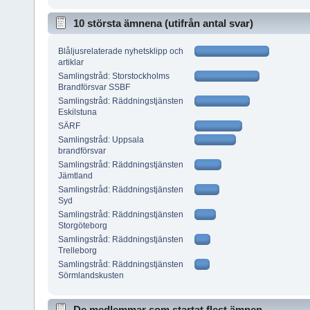
10 största ämnena (utifrån antal svar)
Blåljusrelaterade nyhetsklipp och
artiklar
Samlingstråd: Storstockholms
Brandförsvar SSBF
Samlingstråd: Räddningstjänsten
Eskilstuna
SÄRF
Samlingstråd: Uppsala
brandförsvar
Samlingstråd: Räddningstjänsten
Jämtland
Samlingstråd: Räddningstjänsten
Syd
Samlingstråd: Räddningstjänsten
Storgöteborg
Samlingstråd: Räddningstjänsten
Trelleborg
Samlingstråd: Räddningstjänsten
Sörmlandskusten
De medlemmar som startat flest ämnen