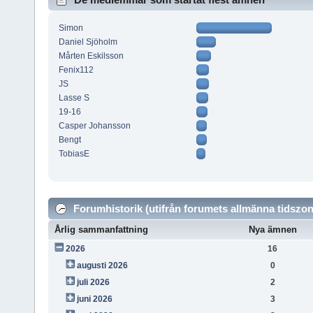
Simon
Daniel Sjöholm
Mårten Eskilsson
Fenix112
JS
Lasse S
19-16
Casper Johansson
Bengt
TobiasE
Forumhistorik (utifrån forumets allmänna tidszon
Årlig sammanfattning
Nya ämnen
2026
16
augusti 2026
0
juli 2026
2
juni 2026
3