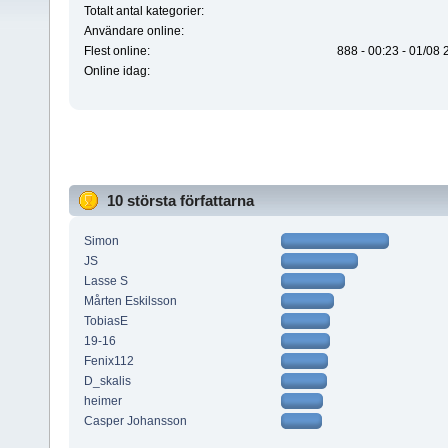
Totalt antal kategorier:
Användare online:
Flest online:
888 - 00:23 - 01/08
Online idag:
10 största författarna
Simon
JS
Lasse S
Mårten Eskilsson
TobiasE
19-16
Fenix112
D_skalis
heimer
Casper Johansson