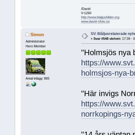
/David
V-1260
http://www.blaljusbilder.org
www.david-sfoto.se
SV: Blåljusrelaterade nyhe
Simon
«
Svar #548 skrivet:
17:39 - 
Administrator
Hero Member
''Holmsjös nya b
https://www.svt.
holmsjos-nya-bra
Antal inlägg: 865
''Här invigs Nor
https://www.svt.
norrkopings-nya
''14 års väntan 