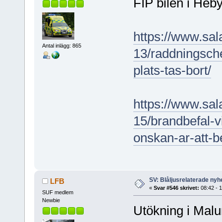
FIP bilen i Heby
https://www.sa
Antal inlägg: 865
13/raddningsche
plats-tas-bort/
https://www.sa
15/brandbefal-vi
onskan-ar-att-b
SV: Blåljusrelaterade nyhe
LFB
«
Svar #546 skrivet:
08:42 - 1
SUF medlem
Newbie
Utökning i Mal