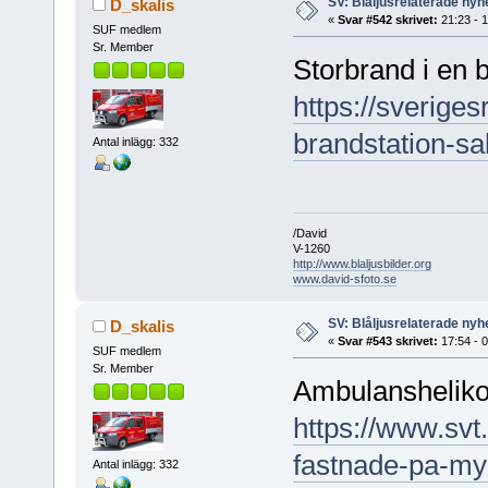
SV: Blåljusrelaterade nyhe
D_skalis
«
Svar #542 skrivet:
21:23 - 
SUF medlem
Sr. Member
Storbrand i en 
https://sveriges
brandstation-s
Antal inlägg: 332
/David
V-1260
http://www.blaljusbilder.org
www.david-sfoto.se
SV: Blåljusrelaterade nyhe
D_skalis
«
Svar #543 skrivet:
17:54 - 
SUF medlem
Sr. Member
Ambulansheliko
https://www.svt
fastnade-pa-my
Antal inlägg: 332