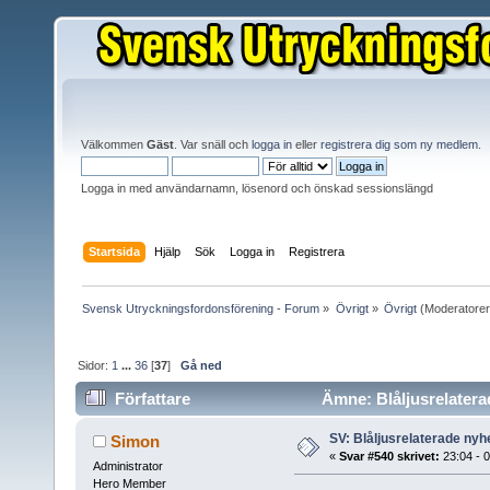
Välkommen
Gäst
. Var snäll och
logga in
eller
registrera dig som ny medlem
.
Logga in med användarnamn, lösenord och önskad sessionslängd
Startsida
Hjälp
Sök
Logga in
Registrera
Svensk Utryckningsfordonsförening - Forum
»
Övrigt
»
Övrigt
(Moderatore
Sidor:
1
...
36
[
37
]
Gå ned
Författare
Ämne: Blåljusrelaterad
SV: Blåljusrelaterade nyhe
Simon
«
Svar #540 skrivet:
23:04 - 
Administrator
Hero Member