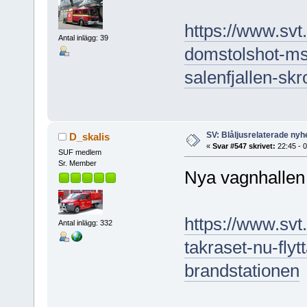
https://www.svt.
Antal inlägg: 39
domstolshot-msb
salenfjallen-skr
SV: Blåljusrelaterade nyhe
D_skalis
«
Svar #547 skrivet:
22:45 - 
SUF medlem
Sr. Member
Nya vagnhallen 
https://www.svt.
Antal inlägg: 332
takraset-nu-fly
brandstationen