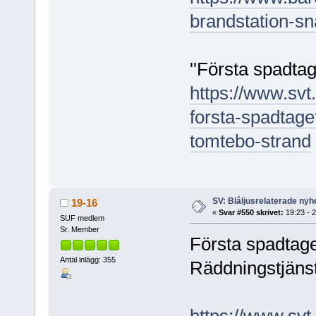
brandstation-sna
''Första spadta
https://www.svt.
forsta-spadtage
tomtebo-strand
SV: Blåljusrelaterade nyhe
19-16
«
Svar #550 skrivet:
19:23 - 
SUF medlem
Sr. Member
Första spadtage
Antal inlägg: 355
Räddningstjänst