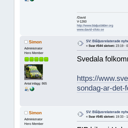
/David
V-1260
http://www.blaljusbilder.org
www.david-sfoto.se
SV: Blåljusrelaterade nyhe
Simon
«
Svar #544 skrivet:
23:19 - 
Administrator
Hero Member
Svedala folkomr
https://www.sve
Antal inlägg: 865
sondag-ar-det-
SV: Blåljusrelaterade nyhe
Simon
«
Svar #545 skrivet:
19:33 - 
Administrator
Hero Member