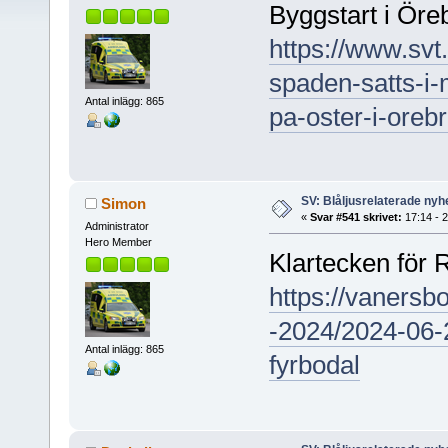
Byggstart i Öreb
https://www.svt.
spaden-satts-i-
Antal inlägg: 865
pa-oster-i-oreb
SV: Blåljusrelaterade nyhe
Simon
«
Svar #541 skrivet:
17:14 - 
Administrator
Hero Member
Klartecken för 
https://vanersbo
-2024/2024-06-2
Antal inlägg: 865
fyrbodal