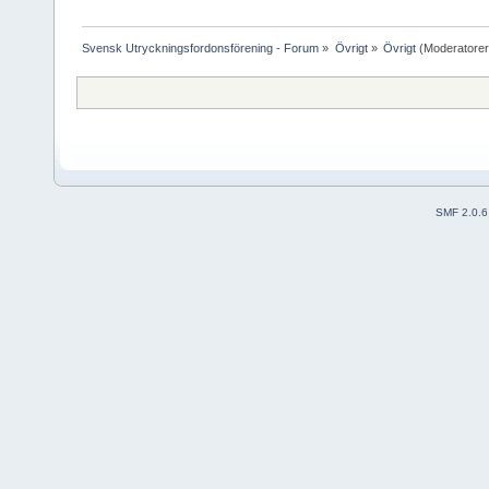
Svensk Utryckningsfordonsförening - Forum
»
Övrigt
»
Övrigt
(Moderatore
SMF 2.0.6