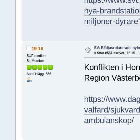
https://www.svt
nya-brandstatio
miljoner-dyrare
SV: Blåljusrelaterade nyhe
19-16
«
Svar #551 skrivet:
16:15 - 
SUF medlem
Sr. Member
Konflikten i Ho
Antal inlägg: 355
Region Västerbo
https://www.da
valfard/sjukvar
ambulanskop/