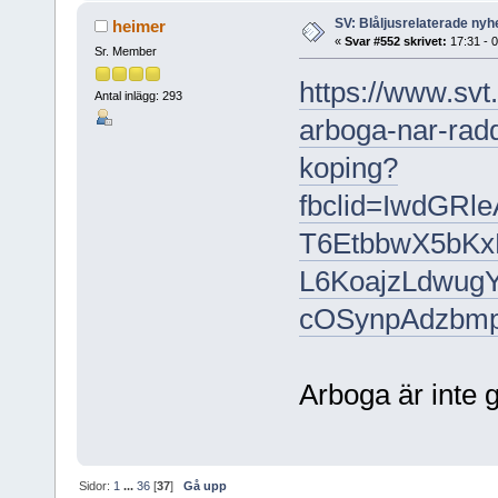
SV: Blåljusrelaterade nyhe
heimer
«
Svar #552 skrivet:
17:31 - 
Sr. Member
https://www.svt
Antal inlägg: 293
arboga-nar-raddn
koping?
fbclid=IwdG
T6EtbbwX5bK
L6KoajzLdwug
cOSynpAdzbm
Arboga är inte 
Sidor:
1
...
36
[
37
]
Gå upp