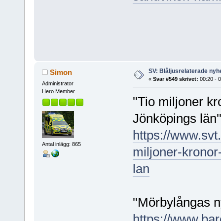
SV: Blåljusrelaterade nyhe
Simon
«
Svar #549 skrivet:
00:20 - 
Administrator
Hero Member
''Tio miljoner k
Jönköpings län'
https://www.svt.
Antal inlägg: 865
miljoner-kronor
lan
''Mörbylångas ny
https://www.ba